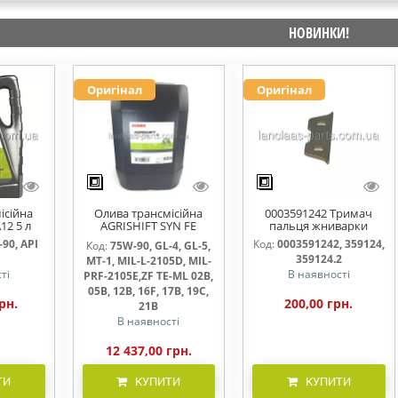
НОВИНКИ!
Оригінал
Оригінал
ісійна
Олива трансмісійна
0003591242 Тримач
12 5 л
AGRISHIFT SYN FE
пальця жниварки
75W90 20л
90, API
Код:
0003591242, 359124,
Код:
75W-90, GL-4, GL-5,
359124.2
MT-1, MIL-L-2105D, MIL-
ті
В наявності
PRF-2105E,ZF TE-ML 02B,
05B, 12B, 16F, 17B, 19C,
рн.
200,00 грн.
21B
В наявності
12 437,00 грн.
ТИ
КУПИТИ
КУПИТИ