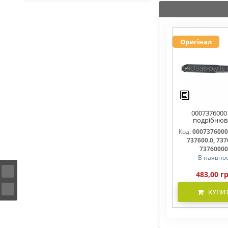
Оригінал
0007376000
подрібнюв
соломи,рух
Код:
0007376000
737600, 7376
737600.0, 737
737600.1, 737
7376000
В наявнос
483,00 г
КУПИ