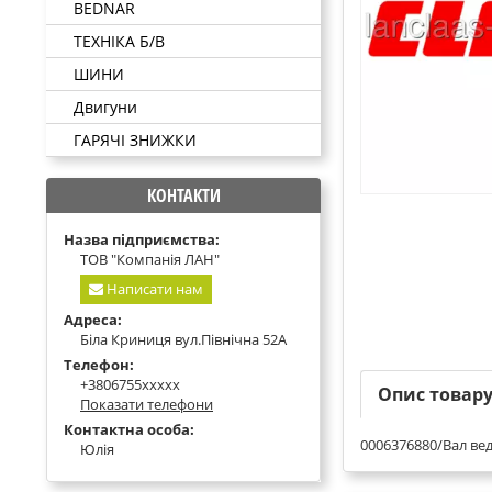
BEDNAR
ТЕХНІКА Б/В
ШИНИ
Двигуни
ГАРЯЧІ ЗНИЖКИ
КОНТАКТИ
Назва підприємства:
ТОВ "Компанія ЛАН"
Написати нам
Адреса:
Біла Криниця вул.Північна 52А
Телефон:
+3806755xxxxx
Опис товар
Показати телефони
Контактна особа:
0006376880/Вал ве
Юлія