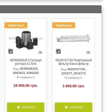
Оригінал
Оригінал
0030028320 Ступиця
0029167730 Повітряний
ротора CLAAS
фільтр бака (фільтр
AdBlue)
Код:
0030028320,
Код:
0029167730 ,
3002832, 0300283
291677, 2916773
В наявності
В наявності
28 000,00 грн.
3 800,00 грн.
КУПИТИ
КУПИТИ