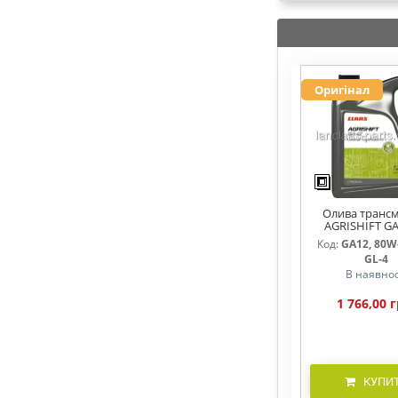
Оригінал
Олива трансм
AGRISHIFT GA
Код:
GA12, 80W-
GL-4
В наявнос
1 766,00 г
КУПИ