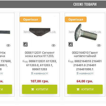
СХОЖІ ТОВАРИ
Оригінал
Оригінал
 Ніж
0006112031 Сегмент
0002164010 Гвинт
ача
ножа жатки 611203,
напівпотайний
омий
611203.0, 611203.1,
М10х25х20 216401
 737600,
Код:
0006112031 611203,
Код:
0002164010 216401
00.0,
000611203
216401.0 216401.1
600.1,
611203.0, 611203.1,
216401.0 216401
600000
216401000
00
000611203
216401000.1
ті
В наявності
В наявності
рн.
107,00 грн.
64,00 грн.
ТИ
КУПИТИ
КУПИТИ