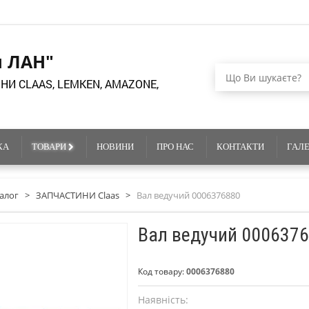
я ЛАН"
НИ CLAAS, LEMKEN, AMAZONE,
КА
ТОВАРИ
НОВИНИ
ПРО НАС
КОНТАКТИ
ГАЛ
алог
>
ЗАПЧАСТИНИ Claas
>
Вал ведучий 0006376880
Вал ведучий 000637
Код товару:
0006376880
Наявність: