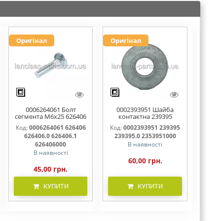
Оригінал
Оригінал
0006264061 Болт
0002393951 Шайба
сегмента М6х25 626406
контактна 239395
626406.0 626406.1
239395.0 2353951000
Код:
0006264061 626406
Код:
0002393951 239395
626406000
626406.0 626406.1
239395.0 2353951000
626406000
В наявності
В наявності
60,00 грн.
45,00 грн.
КУПИТИ
КУПИТИ