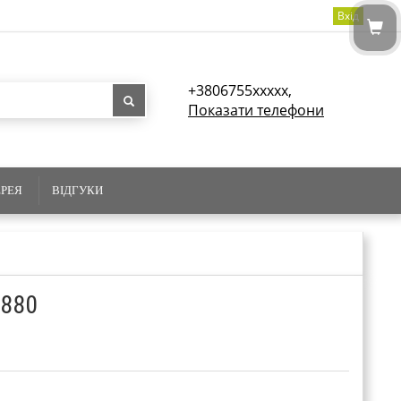
Вхід
+3806755xxxxx,
Показати телефони
ЕРЕЯ
ВІДГУКИ
6880