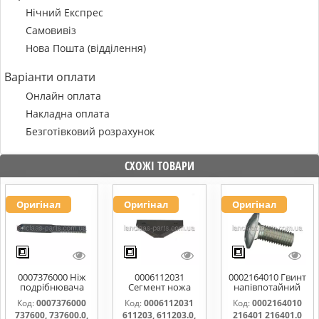
Нічний Експрес
Самовивіз
Нова Пошта (відділення)
Варіанти оплати
Онлайн оплата
Накладна оплата
Безготівковий розрахунок
СХОЖІ ТОВАРИ
Оригінал
Оригінал
Оригінал
0007376000 Ніж
0006112031
0002164010 Гвинт
подрібнювача
Сегмент ножа
напівпотайний
соломи,рухомий
жатки 611203,
М10х25х20
Код:
0007376000
Код:
0006112031
Код:
0002164010
737600, 737600.0,
611203.0,
216401 216401.0
737600, 737600.0,
611203, 611203.0,
216401 216401.0
737600.1,
611203.1,
216401.1