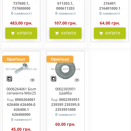
737600000
000611203
216401000
737600.1,
611203.1,
216401
737600000
000611203
216401000.1
В наявності
В наявності
В наявності
483,00 грн.
107,00 грн.
64,00 грн.
КУПИТИ
КУПИТИ
КУПИТИ
Оригінал
Оригінал
0006264061 Болт
0002393951
сегмента М6х25
Шайба
626406 626406.0
контактна 239395
Код:
0006264061
Код:
0002393951
626406.1
239395.0
626406 626406.0
239395 239395.0
626406000
2353951000
626406.1
2353951000
626406000
В наявності
В наявності
60,00 грн.
45,00 грн.