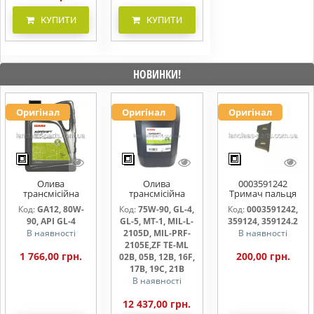
КУПИТИ
КУПИТИ
НОВИНКИ!
Оригінал
Оригінал
Оригінал
Олива
Олива
0003591242
трансмісійна
трансмісійна
Тримач пальця
AGRISHIFT GA12 5
AGRISHIFT SYN FE
жниварки
Код:
GA12, 80W-
Код:
75W-90, GL-4,
Код:
0003591242,
л
75W90 20л
90, API GL-4
GL-5, MT-1, MIL-L-
359124, 359124.2
В наявності
2105D, MIL-PRF-
В наявності
2105E,ZF TE-ML
1 766,00 грн.
200,00 грн.
02B, 05B, 12B, 16F,
17B, 19C, 21B
В наявності
12 437,00 грн.