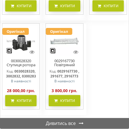
КУПИТИ
КУПИТИ
КУПИТИ
Оригінал
Оригінал
0030028320
0029167730
Ступиця ротора
Повітряний
CLAAS
фільтр бака
Код:
0030028320,
Код:
0029167730 ,
(фільтр AdBlue)
3002832, 0300283
291677, 2916773
В наявності
В наявності
28 000,00 грн.
3 800,00 грн.
КУПИТИ
КУПИТИ
Дивитись все