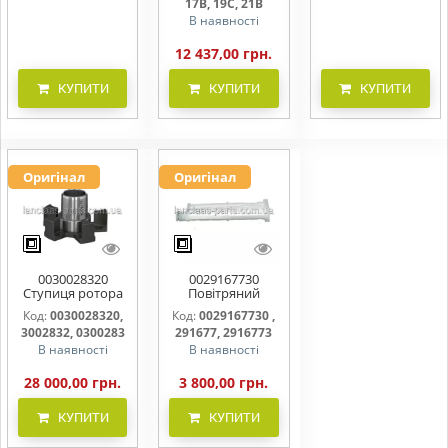
17B, 19C, 21B
В наявності
12 437,00 грн.
КУПИТИ
КУПИТИ
КУПИТИ
Оригінал
Оригінал
0030028320
0029167730
Ступиця ротора
Повітряний
CLAAS
фільтр бака
Код:
0030028320,
Код:
0029167730 ,
(фільтр AdBlue)
3002832, 0300283
291677, 2916773
В наявності
В наявності
28 000,00 грн.
3 800,00 грн.
КУПИТИ
КУПИТИ