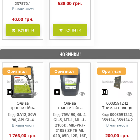
538,00 грн.
237570.1
В наявності
40,00 грн.
КУПИТИ
КУПИТИ
НОВИНКИ!
Оригінал
Оригінал
Оригінал
Олива
Олива
0003591242
трансмісійна
трансмісійна
Тримач пальця
AGRISHIFT GA12 5
AGRISHIFT SYN FE
жниварки
Код:
GA12, 80W-
Код:
75W-90, GL-4,
Код:
0003591242,
л
75W90 20л
90, API GL-4
GL-5, MT-1, MIL-L-
359124, 359124.2
В наявності
2105D, MIL-PRF-
В наявності
2105E,ZF TE-ML
1 766,00 грн.
200,00 грн.
02B, 05B, 12B, 16F,