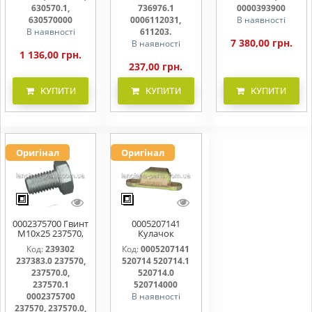
611203.
630570.1,
736976.1
0000393900
630570000
0006112031,
В наявності
В наявності
611203.
7 380,00 грн.
В наявності
1 136,00 грн.
237,00 грн.
КУПИТИ
КУПИТИ
КУПИТИ
Оригінал
Оригінал
0002375700 Гвинт
0005207141
M10x25 237570,
Кулачок
237570.0,
ножовий,
Код:
239302
Код:
0005207141
237570.1
прижим коси
237383.0 237570,
520714 520714.1
520714, 520714.0
237570.0,
520714.0
237570.1
520714000
0002375700
В наявності
237570, 237570.0,