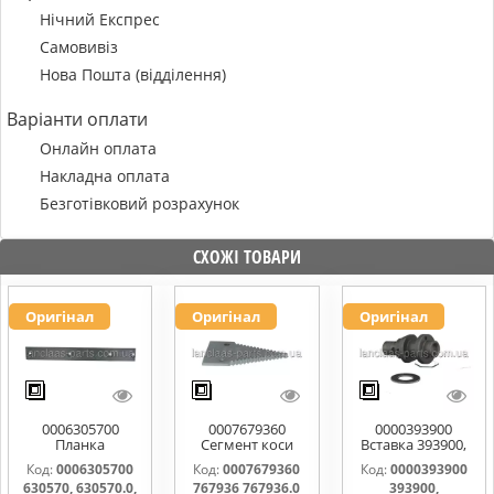
Нічний Експрес
Самовивіз
Нова Пошта (відділення)
Варіанти оплати
Онлайн оплата
Накладна оплата
Безготівковий розрахунок
СХОЖІ ТОВАРИ
Оригінал
Оригінал
Оригінал
0006305700
0007679360
0000393900
Планка
Сегмент коси
Вставка 393900,
направляюча
767936 767936.0
0000393900
Код:
0006305700
Код:
0007679360
Код:
0000393900
630570, 630570.0,
767976.1
630570, 630570.0,
767936 767936.0
393900,
630570.1
0006112031,