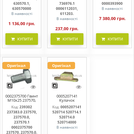
611203.
630570.1,
736976.1
0000393900
630570000
0006112031,
В наявності
В наявності
611203.
7 380,00 грн.
В наявності
1 136,00 грн.
237,00 грн.
КУПИТИ
КУПИТИ
КУПИТИ
Оригінал
Оригінал
0002375700 Гвинт
0005207141
M10x25 237570,
Кулачок
237570.0,
ножовий,
Код:
239302
Код:
0005207141
237570.1
прижим коси
237383.0 237570,
520714 520714.1
520714, 520714.0
237570.0,
520714.0
237570.1
520714000
0002375700
В наявності
237570, 237570.0,