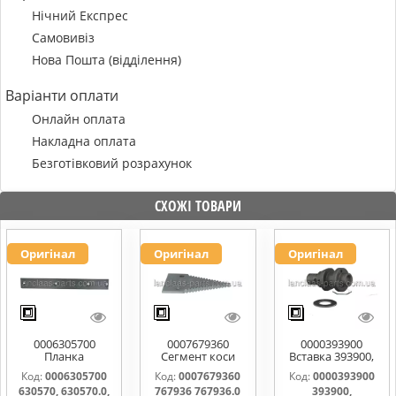
Нічний Експрес
Самовивіз
Нова Пошта (відділення)
Варіанти оплати
Онлайн оплата
Накладна оплата
Безготівковий розрахунок
СХОЖІ ТОВАРИ
Оригінал
Оригінал
Оригінал
0006305700
0007679360
0000393900
Планка
Сегмент коси
Вставка 393900,
направляюча
767936 767936.0
0000393900
Код:
0006305700
Код:
0007679360
Код:
0000393900
630570, 630570.0,
767976.1
630570, 630570.0,
767936 767936.0
393900,
630570.1
0006112031,