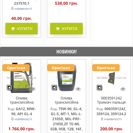
538,00 грн.
237570.1
В наявності
40,00 грн.
КУПИТИ
КУПИТИ
НОВИНКИ!
Оригінал
Оригінал
Оригінал
Олива
Олива
0003591242
трансмісійна
трансмісійна
Тримач пальця
AGRISHIFT GA12 5
AGRISHIFT SYN FE
жниварки
Код:
GA12, 80W-
Код:
75W-90, GL-4,
Код:
0003591242,
л
75W90 20л
90, API GL-4
GL-5, MT-1, MIL-L-
359124, 359124.2
В наявності
2105D, MIL-PRF-
В наявності
2105E,ZF TE-ML
1 766,00 грн.
200,00 грн.
02B, 05B, 12B, 16F,