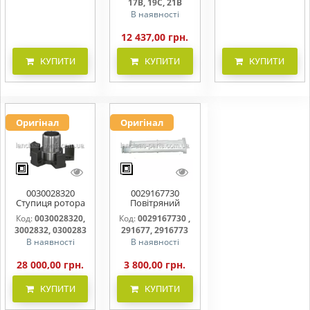
17B, 19C, 21B
В наявності
12 437,00 грн.
КУПИТИ
КУПИТИ
КУПИТИ
Оригінал
Оригінал
0030028320
0029167730
Ступиця ротора
Повітряний
CLAAS
фільтр бака
Код:
0030028320,
Код:
0029167730 ,
(фільтр AdBlue)
3002832, 0300283
291677, 2916773
В наявності
В наявності
28 000,00 грн.
3 800,00 грн.
КУПИТИ
КУПИТИ