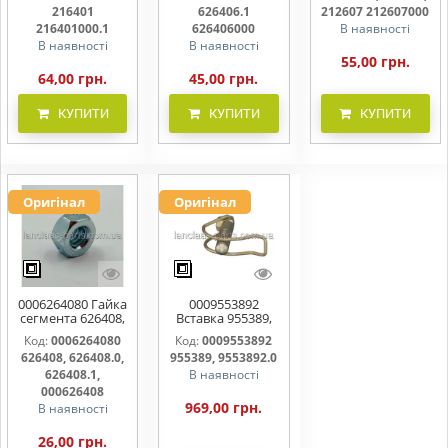
216401000
216401
626406.1
212607 212607000
216401000.1
626406000
В наявності
В наявності
В наявності
55,00 грн.
64,00 грн.
45,00 грн.
КУПИТИ
КУПИТИ
КУПИТИ
Оригінал
Оригінал
0006264080 Гайка
0009553892
сегмента 626408,
Вставка 955389,
626408.0,
9553892.0
Код:
0006264080
Код:
0009553892
626408.1,
626408, 626408.0,
955389, 9553892.0
000626408
626408.1,
В наявності
000626408
969,00 грн.
В наявності
26,00 грн.