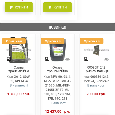
КУПИТИ
КУПИТИ
НОВИНКИ!
Оригінал
Оригінал
Оригінал
Олива
Олива
0003591242
трансмісійна
трансмісійна
Тримач пальця
AGRISHIFT GA12 5
AGRISHIFT SYN FE
жниварки
Код:
GA12, 80W-
Код:
75W-90, GL-4,
Код:
0003591242,
л
75W90 20л
90, API GL-4
GL-5, MT-1, MIL-L-
359124, 359124.2
В наявності
2105D, MIL-PRF-
В наявності
2105E,ZF TE-ML
1 766,00 грн.
200,00 грн.
02B, 05B, 12B, 16F,
17B, 19C, 21B
В наявності
12 437,00 грн.