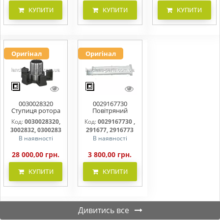
КУПИТИ
КУПИТИ
КУПИТИ
Оригінал
Оригінал
0030028320
0029167730
Ступиця ротора
Повітряний
CLAAS
фільтр бака
Код:
0030028320,
Код:
0029167730 ,
(фільтр AdBlue)
3002832, 0300283
291677, 2916773
В наявності
В наявності
28 000,00 грн.
3 800,00 грн.
КУПИТИ
КУПИТИ
Дивитись все