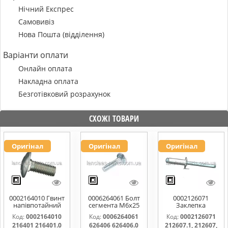
Нічний Експрес
Самовивіз
Нова Пошта (відділення)
Варіанти оплати
Онлайн оплата
Накладна оплата
Безготівковий розрахунок
СХОЖІ ТОВАРИ
Оригінал
Оригінал
Оригінал
0002164010 Гвинт
0006264061 Болт
0002126071
напівпотайний
сегмента М6х25
Заклепка
М10х25х20
626406 626406.0
(6.4х20мм)
Код:
0002164010
Код:
0006264061
Код:
0002126071
216401 216401.0
626406.1
212607.1, 212607,
216401 216401.0
626406 626406.0
212607.1, 212607,
216401.1
626406000
212607