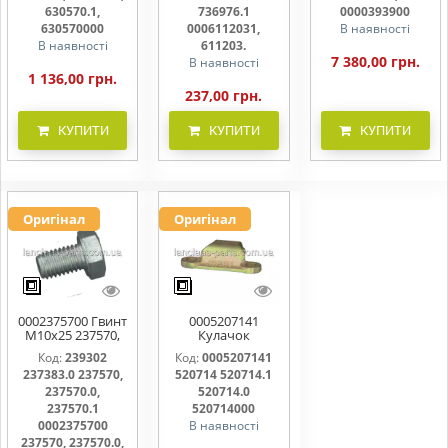
611203.
630570.1,
736976.1
0000393900
630570000
0006112031,
В наявності
В наявності
611203.
7 380,00 грн.
В наявності
1 136,00 грн.
237,00 грн.
КУПИТИ
КУПИТИ
КУПИТИ
Оригінал
Оригінал
0002375700 Гвинт
0005207141
M10x25 237570,
Кулачок
237570.0,
ножовий,
Код:
239302
Код:
0005207141
237570.1
прижим коси
237383.0 237570,
520714 520714.1
520714, 520714.0
237570.0,
520714.0
237570.1
520714000
0002375700
В наявності
237570, 237570.0,