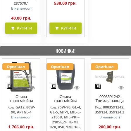
538,00 грн.
237570.1
В наявності
40,00 грн.
КУПИТИ
КУПИТИ
НОВИНКИ!
Оригінал
Оригінал
Оригінал
Олива
Олива
0003591242
трансмісійна
трансмісійна
Тримач пальця
AGRISHIFT GA12 5
AGRISHIFT SYN FE
жниварки
Код:
GA12, 80W-
Код:
75W-90, GL-4,
Код:
0003591242,
л
75W90 20л
90, API GL-4
GL-5, MT-1, MIL-L-
359124, 359124.2
В наявності
2105D, MIL-PRF-
В наявності
2105E,ZF TE-ML
1 766,00 грн.
200,00 грн.
02B, 05B, 12B, 16F,