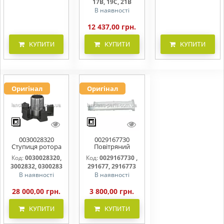
17B, 19C, 21B
В наявності
12 437,00 грн.
КУПИТИ
КУПИТИ
КУПИТИ
Оригінал
Оригінал
0030028320
0029167730
Ступиця ротора
Повітряний
CLAAS
фільтр бака
Код:
0030028320,
Код:
0029167730 ,
(фільтр AdBlue)
3002832, 0300283
291677, 2916773
В наявності
В наявності
28 000,00 грн.
3 800,00 грн.
КУПИТИ
КУПИТИ