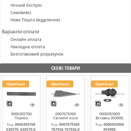
Нічний Експрес
Самовивіз
Нова Пошта (відділення)
Варіанти оплати
Онлайн оплата
Накладна оплата
Безготівковий розрахунок
СХОЖІ ТОВАРИ
Оригінал
Оригінал
Оригінал
0006305700
0007679360
0000393900
Планка
Сегмент коси
Вставка 393900,
направляюча
767936 767936.0
0000393900
Код:
0006305700
Код:
0007679360
Код:
0000393900
630570, 630570.0,
767976.1
630570, 630570.0,
767936 767936.0
393900,
630570.1
0006112031,