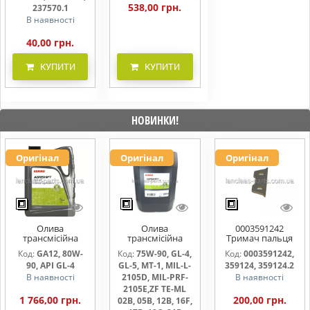
538,00 грн.
237570.1
В наявності
40,00 грн.
КУПИТИ
КУПИТИ
НОВИНКИ!
Оригінал
Оригінал
Оригінал
Олива
Олива
0003591242
трансмісійна
трансмісійна
Тримач пальця
AGRISHIFT GA12 5
AGRISHIFT SYN FE
жниварки
Код:
GA12, 80W-
Код:
75W-90, GL-4,
Код:
0003591242,
л
75W90 20л
90, API GL-4
GL-5, MT-1, MIL-L-
359124, 359124.2
В наявності
2105D, MIL-PRF-
В наявності
2105E,ZF TE-ML
1 766,00 грн.
200,00 грн.
02B, 05B, 12B, 16F,