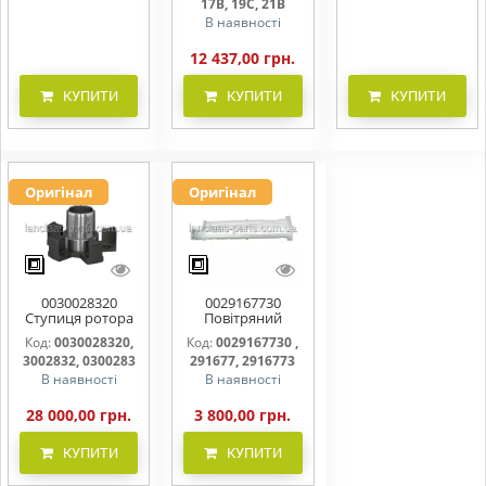
17B, 19C, 21B
В наявності
12 437,00 грн.
КУПИТИ
КУПИТИ
КУПИТИ
Оригінал
Оригінал
0030028320
0029167730
Ступиця ротора
Повітряний
CLAAS
фільтр бака
Код:
0030028320,
Код:
0029167730 ,
(фільтр AdBlue)
3002832, 0300283
291677, 2916773
В наявності
В наявності
28 000,00 грн.
3 800,00 грн.
КУПИТИ
КУПИТИ