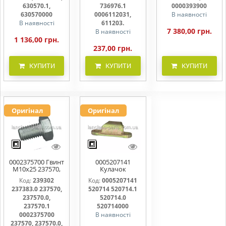
611203.
630570.1,
736976.1
0000393900
630570000
0006112031,
В наявності
В наявності
611203.
7 380,00 грн.
В наявності
1 136,00 грн.
237,00 грн.
КУПИТИ
КУПИТИ
КУПИТИ
Оригінал
Оригінал
0002375700 Гвинт
0005207141
M10x25 237570,
Кулачок
237570.0,
ножовий,
Код:
239302
Код:
0005207141
237570.1
прижим коси
237383.0 237570,
520714 520714.1
520714, 520714.0
237570.0,
520714.0
237570.1
520714000
0002375700
В наявності
237570, 237570.0,