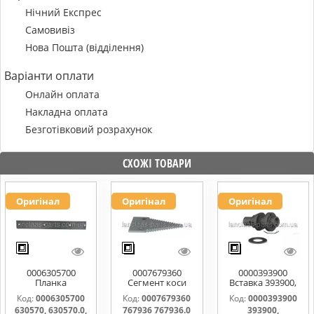
Нічний Експрес
Самовивіз
Нова Пошта (відділення)
Варіанти оплати
Онлайн оплата
Накладна оплата
Безготівковий розрахунок
СХОЖІ ТОВАРИ
Оригінал
Оригінал
Оригінал
0006305700
0007679360
0000393900
Планка
Сегмент коси
Вставка 393900,
направляюча
767936 767936.0
0000393900
Код:
0006305700
Код:
0007679360
Код:
0000393900
630570, 630570.0,
767976.1
630570, 630570.0,
767936 767936.0
393900,
630570.1
0006112031,