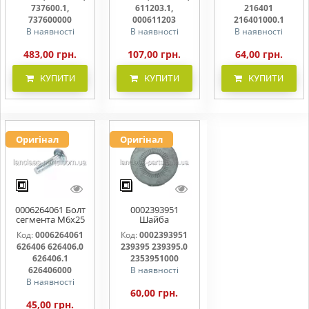
737600000
000611203
216401000
737600.1,
611203.1,
216401
737600000
000611203
216401000.1
В наявності
В наявності
В наявності
483,00 грн.
107,00 грн.
64,00 грн.
КУПИТИ
КУПИТИ
КУПИТИ
Оригінал
Оригінал
0006264061 Болт
0002393951
сегмента М6х25
Шайба
626406 626406.0
контактна 239395
Код:
0006264061
Код:
0002393951
626406.1
239395.0
626406 626406.0
239395 239395.0
626406000
2353951000
626406.1
2353951000
626406000
В наявності
В наявності
60,00 грн.
45,00 грн.