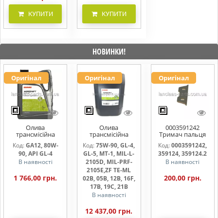
КУПИТИ
КУПИТИ
НОВИНКИ!
Оригінал
Оригінал
Оригінал
Олива
Олива
0003591242
трансмісійна
трансмісійна
Тримач пальця
AGRISHIFT GA12 5
AGRISHIFT SYN FE
жниварки
Код:
GA12, 80W-
Код:
75W-90, GL-4,
Код:
0003591242,
л
75W90 20л
90, API GL-4
GL-5, MT-1, MIL-L-
359124, 359124.2
В наявності
2105D, MIL-PRF-
В наявності
2105E,ZF TE-ML
1 766,00 грн.
200,00 грн.
02B, 05B, 12B, 16F,
17B, 19C, 21B
В наявності
12 437,00 грн.