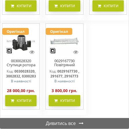
КУПИТИ
КУПИТИ
КУПИТИ
Оригінал
Оригінал
0030028320
0029167730
Ступиця ротора
Повітряний
CLAAS
фільтр бака
Код:
0030028320,
Код:
0029167730 ,
(фільтр AdBlue)
3002832, 0300283
291677, 2916773
В наявності
В наявності
28 000,00 грн.
3 800,00 грн.
КУПИТИ
КУПИТИ
Дивитись все