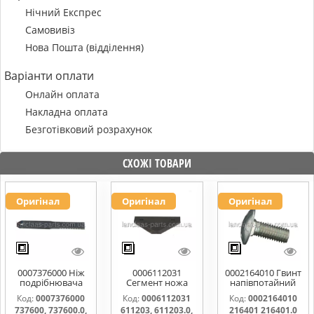
Нічний Експрес
Самовивіз
Нова Пошта (відділення)
Варіанти оплати
Онлайн оплата
Накладна оплата
Безготівковий розрахунок
СХОЖІ ТОВАРИ
Оригінал
Оригінал
Оригінал
0007376000 Ніж
0006112031
0002164010 Гвинт
подрібнювача
Сегмент ножа
напівпотайний
соломи,рухомий
жатки 611203,
М10х25х20
Код:
0007376000
Код:
0006112031
Код:
0002164010
737600, 737600.0,
611203.0,
216401 216401.0
737600, 737600.0,
611203, 611203.0,
216401 216401.0
737600.1,
611203.1,
216401.1