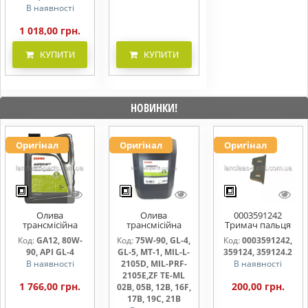
В наявності
1 018,00 грн.
КУПИТИ
КУПИТИ
НОВИНКИ!
Оригінал
Оригінал
Оригінал
Олива
Олива
0003591242
трансмісійна
трансмісійна
Тримач пальця
AGRISHIFT GA12 5
AGRISHIFT SYN FE
жниварки
Код:
GA12, 80W-
Код:
75W-90, GL-4,
Код:
0003591242,
л
75W90 20л
90, API GL-4
GL-5, MT-1, MIL-L-
359124, 359124.2
В наявності
2105D, MIL-PRF-
В наявності
2105E,ZF TE-ML
1 766,00 грн.
200,00 грн.
02B, 05B, 12B, 16F,
17B, 19C, 21B