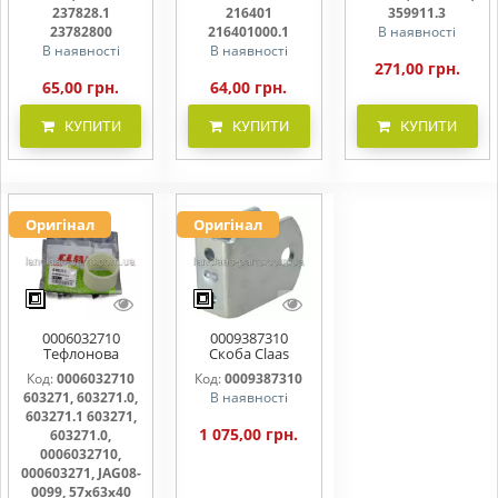
216401000
359911.0,
237828.1
216401
359911.3
359911.3
23782800
216401000.1
В наявності
В наявності
В наявності
271,00 грн.
65,00 грн.
64,00 грн.
КУПИТИ
КУПИТИ
КУПИТИ
Оригінал
Оригінал
0006032710
0009387310
Тефлонова
Скоба Claas
втулка шківа
938731, 938731.0,
Код:
0006032710
Код:
0009387310
варіатора
938731.1
603271, 603271.0,
В наявності
57х63х40.5 ,
603271, 603271.0,
603271.1 603271,
603271.1
1 075,00 грн.
603271.0,
0006032710,
000603271, JAG08-
0099, 57х63х40