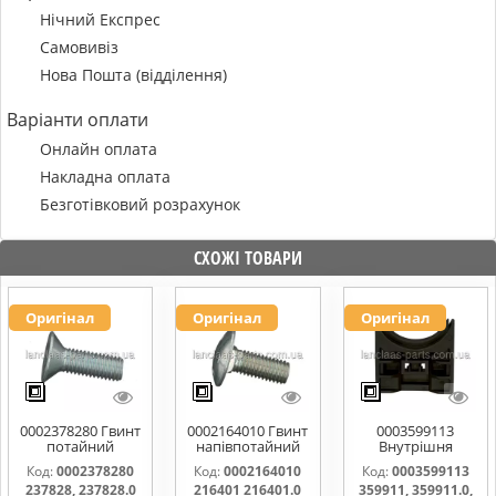
Нічний Експрес
Самовивіз
Нова Пошта (відділення)
Варіанти оплати
Онлайн оплата
Накладна оплата
Безготівковий розрахунок
СХОЖІ ТОВАРИ
Оригінал
Оригінал
Оригінал
0002378280 Гвинт
0002164010 Гвинт
0003599113
потайний
напівпотайний
Внутрішня
M10x30 237828,
М10х25х20
частина
Код:
0002378280
Код:
0002164010
Код:
0003599113
237828.0
216401 216401.0
підшипника
237828, 237828.0
216401 216401.0
359911, 359911.0,
216401.1
жатки 359911,