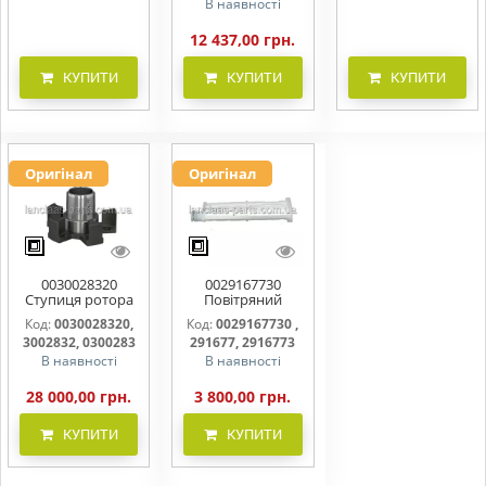
В наявності
12 437,00 грн.
КУПИТИ
КУПИТИ
КУПИТИ
Оригінал
Оригінал
0030028320
0029167730
Ступиця ротора
Повітряний
CLAAS
фільтр бака
Код:
0030028320,
Код:
0029167730 ,
(фільтр AdBlue)
3002832, 0300283
291677, 2916773
В наявності
В наявності
28 000,00 грн.
3 800,00 грн.
КУПИТИ
КУПИТИ