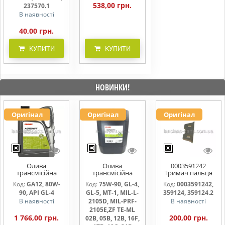
538,00 грн.
237570.1
В наявності
40,00 грн.
КУПИТИ
КУПИТИ
НОВИНКИ!
Оригінал
Оригінал
Оригінал
Олива
Олива
0003591242
трансмісійна
трансмісійна
Тримач пальця
AGRISHIFT GA12 5
AGRISHIFT SYN FE
жниварки
Код:
GA12, 80W-
Код:
75W-90, GL-4,
Код:
0003591242,
л
75W90 20л
90, API GL-4
GL-5, MT-1, MIL-L-
359124, 359124.2
В наявності
2105D, MIL-PRF-
В наявності
2105E,ZF TE-ML
1 766,00 грн.
200,00 грн.
02B, 05B, 12B, 16F,