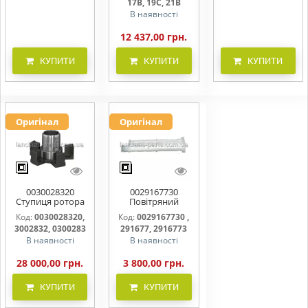
17B, 19C, 21B
В наявності
12 437,00 грн.
КУПИТИ
КУПИТИ
КУПИТИ
Оригінал
Оригінал
0030028320
0029167730
Ступиця ротора
Повітряний
CLAAS
фільтр бака
Код:
0030028320,
Код:
0029167730 ,
(фільтр AdBlue)
3002832, 0300283
291677, 2916773
В наявності
В наявності
28 000,00 грн.
3 800,00 грн.
КУПИТИ
КУПИТИ