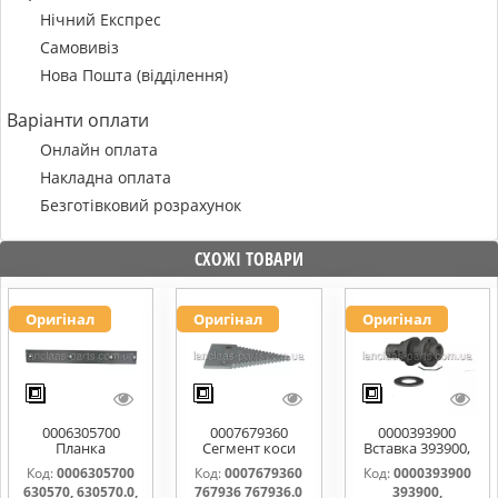
Нічний Експрес
Самовивіз
Нова Пошта (відділення)
Варіанти оплати
Онлайн оплата
Накладна оплата
Безготівковий розрахунок
СХОЖІ ТОВАРИ
Оригінал
Оригінал
Оригінал
0006305700
0007679360
0000393900
Планка
Сегмент коси
Вставка 393900,
направляюча
767936 767936.0
0000393900
Код:
0006305700
Код:
0007679360
Код:
0000393900
630570, 630570.0,
767976.1
630570, 630570.0,
767936 767936.0
393900,
630570.1
0006112031,