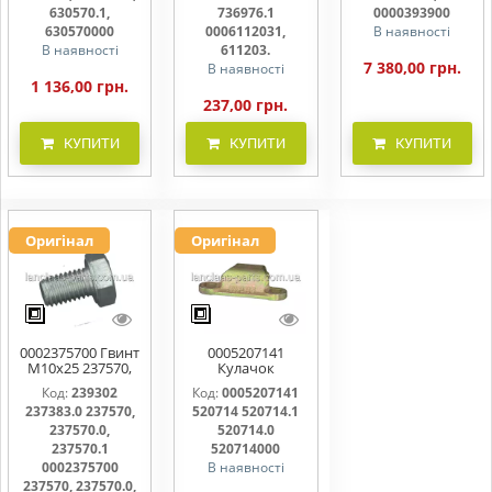
611203.
630570.1,
736976.1
0000393900
630570000
0006112031,
В наявності
В наявності
611203.
7 380,00 грн.
В наявності
1 136,00 грн.
237,00 грн.
КУПИТИ
КУПИТИ
КУПИТИ
Оригінал
Оригінал
0002375700 Гвинт
0005207141
M10x25 237570,
Кулачок
237570.0,
ножовий,
Код:
239302
Код:
0005207141
237570.1
прижим коси
237383.0 237570,
520714 520714.1
520714, 520714.0
237570.0,
520714.0
237570.1
520714000
0002375700
В наявності
237570, 237570.0,