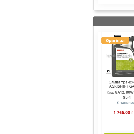
Оригінал
Олива трансм
AGRISHIFT GA
Код:
GA12, 80W-
GL-4
В наявнос
1 766,00 г