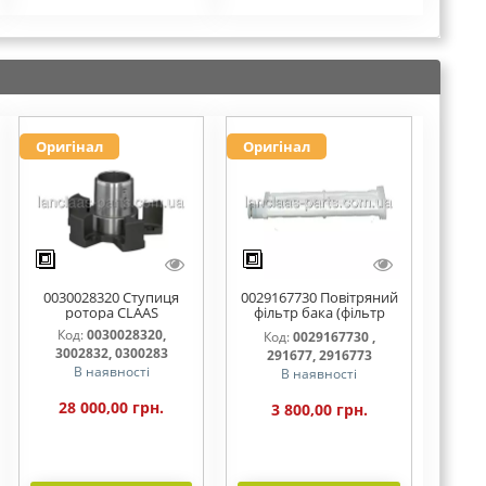
Оригінал
Оригінал
0030028320 Ступиця
0029167730 Повітряний
ротора CLAAS
фільтр бака (фільтр
AdBlue)
Код:
0030028320,
Код:
0029167730 ,
3002832, 0300283
291677, 2916773
В наявності
В наявності
28 000,00 грн.
3 800,00 грн.