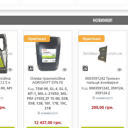
НОВИНКИ!
Оригінал
Оригінал
ісійна
Олива трансмісійна
0003591242 Тримач
12 5 л
AGRISHIFT SYN FE
пальця жниварки
75W90 20л
90, API
Код:
0003591242, 359124,
Код:
75W-90, GL-4, GL-5,
359124.2
MT-1, MIL-L-2105D, MIL-
ті
В наявності
PRF-2105E,ZF TE-ML 02B,
05B, 12B, 16F, 17B, 19C,
рн.
200,00 грн.
21B
В наявності
12 437,00 грн.