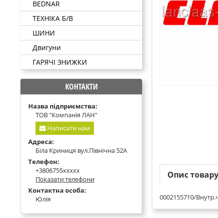
BEDNAR
ТЕХНІКА Б/В
ШИНИ
Двигуни
ГАРЯЧІ ЗНИЖКИ
КОНТАКТИ
Назва підприємства:
ТОВ "Компанія ЛАН"
Написати нам
Адреса:
Біла Криниця вул.Північна 52А
Телефон:
+3806755xxxxx
Опис товар
Показати телефони
Контактна особа:
0002155710/Внутр.
Юлія