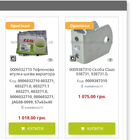
Оригінал
Оригінал
0006032710 Тефлонова
0009387310 Скоба Claas
втулка шківа варіатора
938731, 938731.0,
57х63х40.5 , 603271,
938731.1
Код:
0006032710 603271,
Код:
0009387310
603271.0, 603271.1
603271.0, 603271.1
В наявності
603271, 603271.0,
1 075,00 грн.
0006032710, 000603271,
JAG08-0099, 57х63х40
В наявності
1 018,00 грн.
КУПИТИ
КУПИТИ