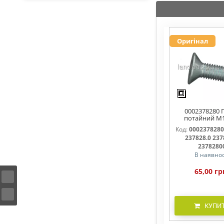
Оригінал
0002378280 
потайний M
237828, 237
Код:
0002378280
237828.0 237
2378280
В наявнос
65,00 гр
КУПИ