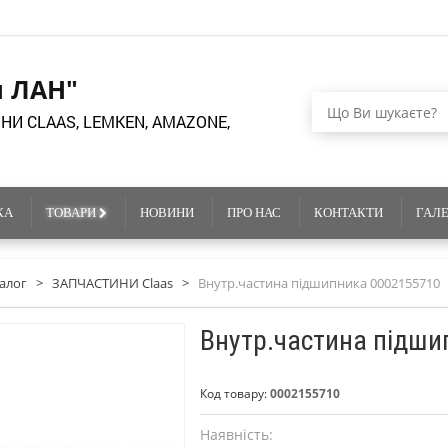
я ЛАН"
НИ CLAAS, LEMKEN, AMAZONE,
КА
ТОВАРИ
НОВИНИ
ПРО НАС
КОНТАКТИ
ГАЛ
алог
>
ЗАПЧАСТИНИ Claas
>
Внутр.частина підшипника 0002155710
Внутр.частина підш
Код товару:
0002155710
Наявність: