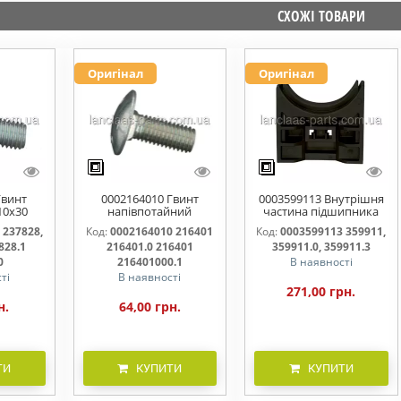
СХОЖІ ТОВАРИ
Оригінал
Оригінал
Гвинт
0002164010 Гвинт
0003599113 Внутрішня
10x30
напівпотайний
частина підшипника
828.0
М10х25х20 216401
жатки 359911, 359911.0,
 237828,
Код:
0002164010 216401
Код:
0003599113 359911,
216401.0 216401.1
359911.3
828.1
216401.0 216401
359911.0, 359911.3
216401000
0
216401000.1
В наявності
ті
В наявності
271,00 грн.
н.
64,00 грн.
ТИ
КУПИТИ
КУПИТИ