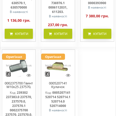
611203.
630570.1,
736976.1
0000393900
630570000
0006112031,
В наявності
В наявності
611203.
7 380,00 грн.
В наявності
1 136,00 грн.
237,00 грн.
КУПИТИ
КУПИТИ
КУПИТИ
Оригінал
Оригінал
0002375700 Гвинт
0005207141
M10x25 237570,
Кулачок
237570.0,
ножовий,
Код:
239302
Код:
0005207141
237570.1
прижим коси
237383.0 237570,
520714 520714.1
520714, 520714.0
237570.0,
520714.0
237570.1
520714000
0002375700
В наявності
237570, 237570.0,