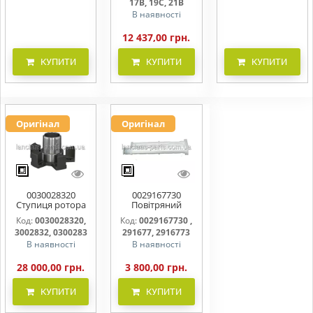
17B, 19C, 21B
В наявності
12 437,00 грн.
КУПИТИ
КУПИТИ
КУПИТИ
Оригінал
Оригінал
0030028320
0029167730
Ступиця ротора
Повітряний
CLAAS
фільтр бака
Код:
0030028320,
Код:
0029167730 ,
(фільтр AdBlue)
3002832, 0300283
291677, 2916773
В наявності
В наявності
28 000,00 грн.
3 800,00 грн.
КУПИТИ
КУПИТИ