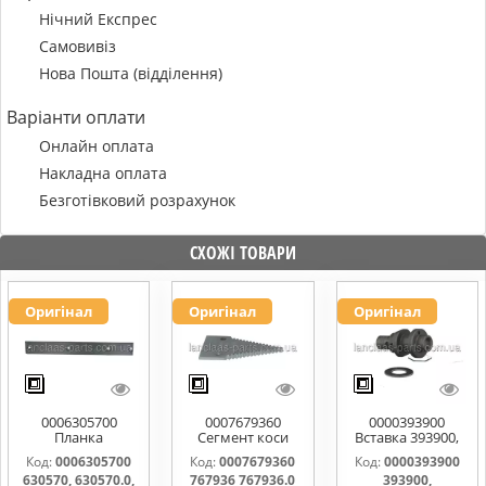
Нічний Експрес
Самовивіз
Нова Пошта (відділення)
Варіанти оплати
Онлайн оплата
Накладна оплата
Безготівковий розрахунок
СХОЖІ ТОВАРИ
Оригінал
Оригінал
Оригінал
0006305700
0007679360
0000393900
Планка
Сегмент коси
Вставка 393900,
направляюча
767936 767936.0
0000393900
Код:
0006305700
Код:
0007679360
Код:
0000393900
630570, 630570.0,
767976.1
630570, 630570.0,
767936 767936.0
393900,
630570.1
0006112031,