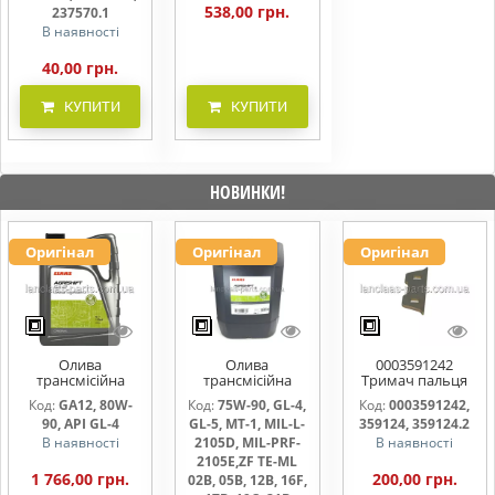
538,00 грн.
237570.1
В наявності
40,00 грн.
КУПИТИ
КУПИТИ
НОВИНКИ!
Оригінал
Оригінал
Оригінал
Олива
Олива
0003591242
трансмісійна
трансмісійна
Тримач пальця
AGRISHIFT GA12 5
AGRISHIFT SYN FE
жниварки
Код:
GA12, 80W-
Код:
75W-90, GL-4,
Код:
0003591242,
л
75W90 20л
90, API GL-4
GL-5, MT-1, MIL-L-
359124, 359124.2
В наявності
2105D, MIL-PRF-
В наявності
2105E,ZF TE-ML
1 766,00 грн.
200,00 грн.
02B, 05B, 12B, 16F,